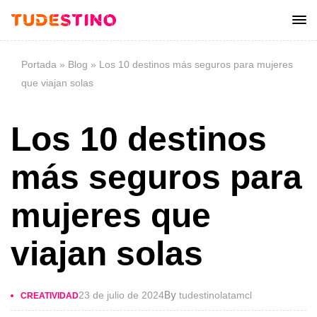
Portada
»
Blog
»
Los 10 destinos más seguros para mujeres
que viajan solas
Los 10 destinos
más seguros para
mujeres que
viajan solas
By
23 de julio de 2024
tudestinolatamcl
CREATIVIDAD