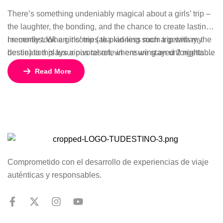
There’s something undeniably magical about a girls’ trip –
the laughter, the bonding, and the chance to create lasting
memories. When it comes to planning such a getaway, the
I recently took a girls’ trip (aka kid-less mom trip with my
destination plays a pivotal role in ensuring an unforgettable
bestie) to this luxurious resort, where we stayed 2 nights in
experience.
a gorgeous bungalow, indulged at their incredible
Read More
restaurants, lounged by the pool, and enjoyed rejuvenating
facials at the spa.
Comprometido con el desarrollo de experiencias de viaje
auténticas y responsables.