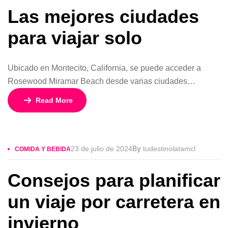
Las mejores ciudades
para viajar solo
Ubicado en Montecito, California, se puede acceder a
Rosewood Miramar Beach desde varias ciudades
cercanas. La mayoría de los viajeros de otros estados
Read More
optan por volar al Aeropuerto Municipal de Santa Bárbara.
El hotel se encuentra a solo 20 minutos en coche del
centro de Santa Bárbara.
By
23 de julio de 2024
tudestinolatamcl
COMIDA Y BEBIDA
Consejos para planificar
un viaje por carretera en
invierno