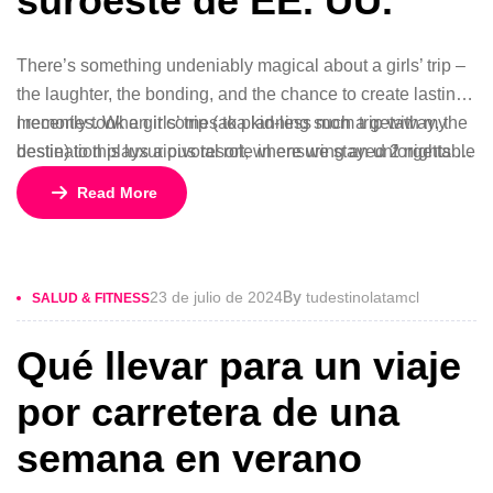
suroeste de EE. UU.
There’s something undeniably magical about a girls’ trip –
the laughter, the bonding, and the chance to create lasting
memories. When it comes to planning such a getaway, the
I recently took a girls’ trip (aka kid-less mom trip with my
destination plays a pivotal role in ensuring an unforgettable
bestie) to this luxurious resort, where we stayed 2 nights in
experience.
a gorgeous bungalow, indulged at their incredible
Read More
restaurants, lounged by the pool, and enjoyed rejuvenating
facials at the spa.
By
23 de julio de 2024
tudestinolatamcl
SALUD & FITNESS
Qué llevar para un viaje
por carretera de una
semana en verano