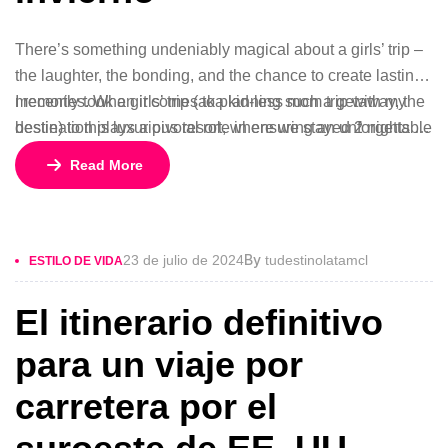
There’s something undeniably magical about a girls’ trip –
the laughter, the bonding, and the chance to create lasting
memories. When it comes to planning such a getaway, the
I recently took a girls’ trip (aka kid-less mom trip with my
destination plays a pivotal role in ensuring an unforgettable
bestie) to this luxurious resort, where we stayed 2 nights in
experience.
a gorgeous bungalow, indulged at their incredible
Read More
restaurants, lounged by the pool, and enjoyed rejuvenating
facials at the spa.
By
23 de julio de 2024
tudestinolatamcl
ESTILO DE VIDA
El itinerario definitivo
para un viaje por
carretera por el