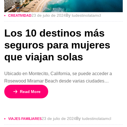
By
23 de julio de 2024
tudestinolatamcl
CREATIVIDAD
Los 10 destinos más
seguros para mujeres
que viajan solas
Ubicado en Montecito, California, se puede acceder a
Rosewood Miramar Beach desde varias ciudades
cercanas. La mayoría de los viajeros de otros estados
Read More
optan por volar al Aeropuerto Municipal de Santa Bárbara.
El hotel se encuentra a solo 20 minutos en coche del
centro de Santa Bárbara.
By
23 de julio de 2024
tudestinolatamcl
VIAJES FAMILIARES