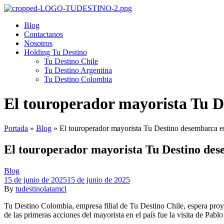
Blog
Contactanos
Nosotros
Holding Tu Destino
Tu Destino Chile
Tu Destino Argentina
Tu Destino Colombia
Menu
El touroperador mayorista Tu 
Portada
»
Blog
»
El touroperador mayorista Tu Destino desembarca 
El touroperador mayorista Tu Destino de
Categories
Blog
15 de junio de 2025
15 de junio de 2025
By
tudestinolatamcl
Tu Destino Colombia, empresa filial de Tu Destino Chile, espera proye
de las primeras acciones del mayorista en el país fue la visita de Pab