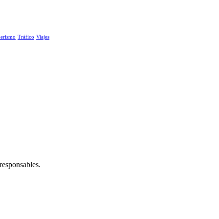
erismo
Tráfico
Viajes
 responsables.