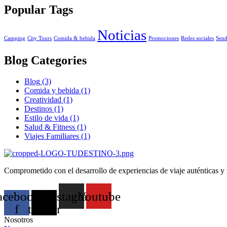
Popular Tags
Noticias
Camping
City Tours
Comida & bebida
Promociones
Redes sociales
Send
Blog Categories
Blog
(3)
Comida y bebida
(1)
Creatividad
(1)
Destinos
(1)
Estilo de vida
(1)
Salud & Fitness
(1)
Viajes Familiares
(1)
Comprometido con el desarrollo de experiencias de viaje auténticas y
acebook-
X-
Instagram
Youtube
f
twitter
Nosotros