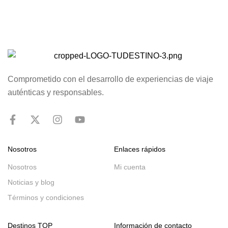
destinos fascinantes. El programa incluye 25 noches de
alojamiento a bordo con pensión completa, para que
disfrutes de una […]
Comprometido con el desarrollo de experiencias de viaje
auténticas y responsables.
Nosotros
Enlaces rápidos
Nosotros
Mi cuenta
Noticias y blog
Términos y condiciones
Destinos TOP
Información de contacto