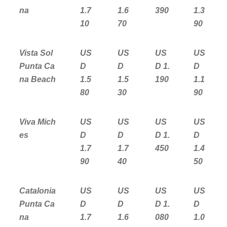
na
1.7
1.6
390
1.3
10
70
90
Vista Sol
US
US
US
US
Punta Ca
D
D
D 1.
D
na Beach
1.5
1.5
190
1.1
80
30
90
Viva Mich
US
US
US
US
es
D
D
D 1.
D
1.7
1.7
450
1.4
90
40
50
Catalonia
US
US
US
US
Punta Ca
D
D
D 1.
D
na
1.7
1.6
080
1.0