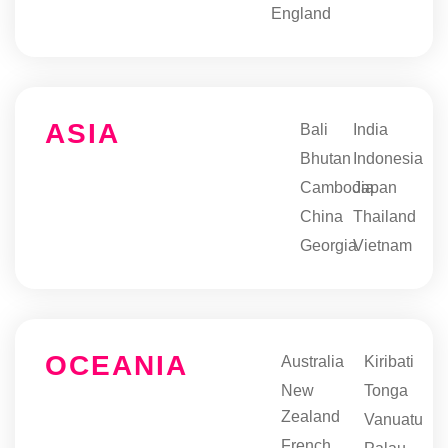
England
ASIA
Bali
India
Bhutan
Indonesia
Cambodia
Japan
China
Thailand
Georgia
Vietnam
OCEANIA
Australia
Kiribati
New
Tonga
Zealand
Vanuatu
French