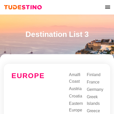
Destination List 3
EUROPE
Amalfi
Finland
Coast
France
Austria
Germany
Croatia
Greek
Eastern
Islands
Europe
Greece