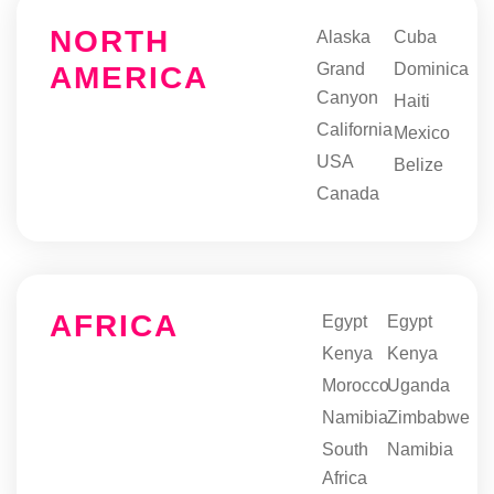
NORTH
Alaska
Cuba
Grand
Dominica
AMERICA
Canyon
Haiti
California
Mexico
USA
Belize
Canada
AFRICA
Egypt
Egypt
Kenya
Kenya
Morocco
Uganda
Namibia
Zimbabwe
South
Namibia
Africa